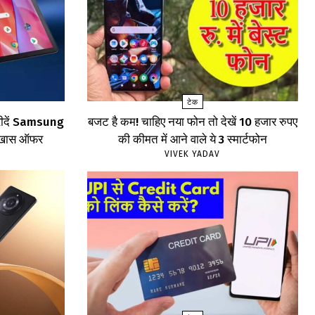
टेक
खरीदें Samsung
बजट है कम! चाहिए नया फोन तो देखें 10 हजार रुपए
खें खास ऑफर
की कीमत में आने वाले ये 3 स्मार्टफोन
VIVEK YADAV