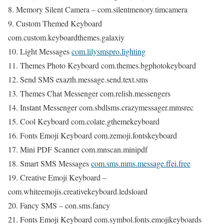
8. Memory Silent Camera – com.silentmenory.timcamera
9. Custom Themed Keyboard
com.custom.keyboardthemes.galaxiy
10. Light Messages
com.lilysmspro.lighting
11. Themes Photo Keyboard com.themes.bgphotokeyboard
12. Send SMS exazth.message.send.text.sms
13. Themes Chat Messenger com.relish.messengers
14. Instant Messenger com.sbdlsms.crazymessager.mmsrec
15. Cool Keyboard com.colate.gthemekeyboard
16. Fonts Emoji Keyboard com.zemoji.fontskeyboard
17. Mini PDF Scanner com.mnscan.minipdf
18. Smart SMS Messages
com.sms.mms.message.ffei.free
19. Creative Emoji Keyboard –
com.whiteemojis.creativekeyboard.ledsloard
20. Fancy SMS – con.sms.fancy
21. Fonts Emoji Keyboard com.symbol.fonts.emojikeyboards