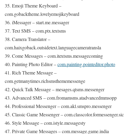
35. Emoji Theme Keyboard –
com.gobacktheme.lovelyemojikeyboard
36. iMessager – start.me.messager
37. Text SMS – com.ptx.textsms
38. Camera Translator –
com.haixgoback.outsidetext.languagecameratransla
39. Come Messages – com.itextsms.messagecoming
40. Painting Photo Editor –
com.painting.pointeditor.photo
41. Rich Theme Message –
com.getmanytimes.richsmsthememessenge
42. Quick Talk Message – mesages.qtsms.messenger
43. Advanced SMS – com.fromamsms.atadvancedmmsopp
44. Professional Messenger – com.akl.smspro.messenger
45. Classic Game Messenger – com.classcolor.formessenger.sic
46. Style Message – com.istyle.messagesty
47. Private Game Messages – com.message.game.india