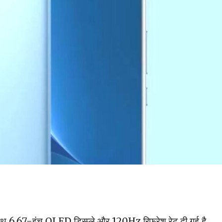
 6.67-इंच OLED डिस्प्ले और 120Hz रिफ्रेश रेट दी गई है.