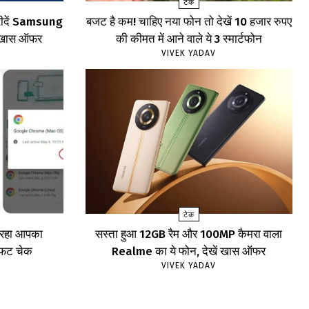
टेक
खरीदें Samsung
बजट है कम! चाहिए नया फोन तो देखें 10 हजार रुपए
खें खास ऑफर
की कीमत में आने वाले ये 3 स्मार्टफोन
VIVEK YADAV
टेक
र रहा आपका
सस्ता हुआ 12GB रैम और 100MP कैमरा वाला
ाफट चेक
Realme का ये फोन, देखें खास ऑफर
VIVEK YADAV