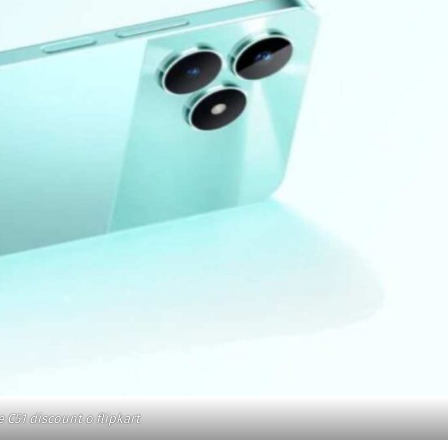
 C51 discount o flipkart