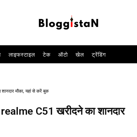
-
By
VIVEK YADAV
OCTOBER 11, 2023 8:03 AM
768
0
स
लाइफस्टाइल
टेक
ऑटो
खेल
ट्रेंडिंग
नदार मौका, यहां से करें बुक
र realme C51 खरीदने का शानदार