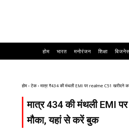
होम
भारत
मनोरंजन
शिक्षा
बिजने
होम
टेक
मात्र ₹434 की मंथली EMI पर realme C51 खरीदने का शा
मात्र ₹434 की मंथली EMI प
मौका, यहां से करें बुक