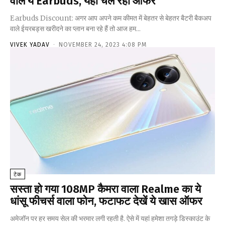
वाले ये Earbuds, यहां चल रहा ऑफर
Earbuds Discount: अगर आप अपने कम कीमत में बेहतर से बेहतर बैटरी बैकअप
वाले ईयरबड्स खरीदने का प्लान बना रहे हैं तो आज हम...
VIVEK YADAV
-
NOVEMBER 24, 2023 4:08 PM
टेक
सस्ता हो गया 108MP कैमरा वाला Realme का ये
धांसू फीचर्स वाला फोन, फटाफट देखें ये खास ऑफर
अमेजॉन पर हर समय सेल की भरमार लगी रहती है. ऐसे में यहां हमेशा तगड़े डिस्काउंट के