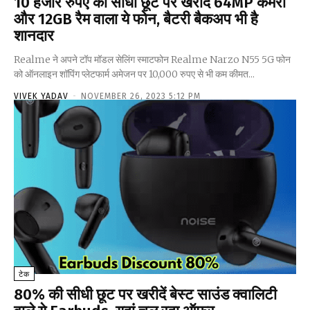
10 हजार रुपए की सीधी छूट पर खरीदें 64MP कैमरा
और 12GB रैम वाला ये फोन, बैटरी बैकअप भी है
शानदार
Realme ने अपने टॉप मॉडल सेलिंग स्माटफोन Realme Narzo N55 5G फोन
को ऑनलाइन शॉपिंग प्लेटफार्म अमेजन पर 10,000 रुपए से भी कम कीमत...
VIVEK YADAV
-
NOVEMBER 26, 2023 5:12 PM
टेक
80% की सीधी छूट पर खरीदें बेस्ट साउंड क्वालिटी