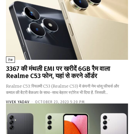
टेक
₹3367 की मंथली EMI पर खरीदें 6GB रैम वाला
Realme C53 फोन, यहां से करने ऑर्डर
Realme C53: रियलमी C53 (Realme C53) में कंपनी नेम धांसू फीचर्स और
कमाल की बैटरी बैकअप के साथ-साथ बेहतर स्टोरेज भी दिया है. जिसकी...
VIVEK YADAV
-
OCTOBER 23, 2023 5:20 PM