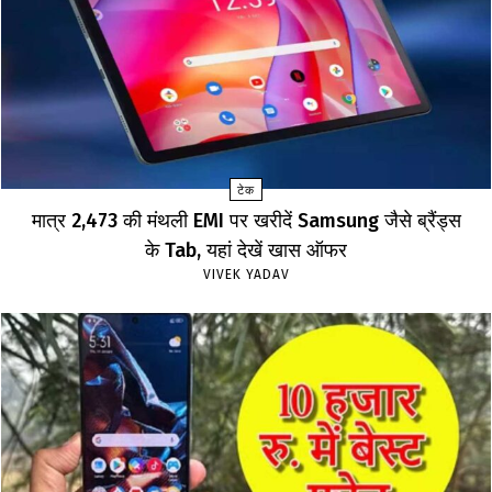
टेक
मात्र ₹2,473 की मंथली EMI पर खरीदें Samsung जैसे ब्रैंड्स
के Tab, यहां देखें खास ऑफर
VIVEK YADAV