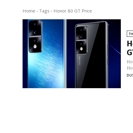
Home
Tags
Honor 80 GT Price
टे
H
G
Hon
Hon
DU