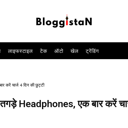
की डिमांड काफी तेज हो गई है. ऐसे में हम सोनी ब्रांड के कुछ ऐसे ब्लूटूथ हे
-
By
VIVEK YADAV
OCTOBER 9, 2023 1:10 PM
737
0
स
लाइफस्टाइल
टेक
ऑटो
खेल
ट्रेंडिंग
 करें चार्ज 4 दिन की छुट्टी
न तगड़े Headphones, एक बार करें चार