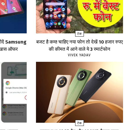
टेक
खरीदें Samsung
बजट है कम! चाहिए नया फोन तो देखें 10 हजार रुपए
खें खास ऑफर
की कीमत में आने वाले ये 3 स्मार्टफोन
VIVEK YADAV
टेक