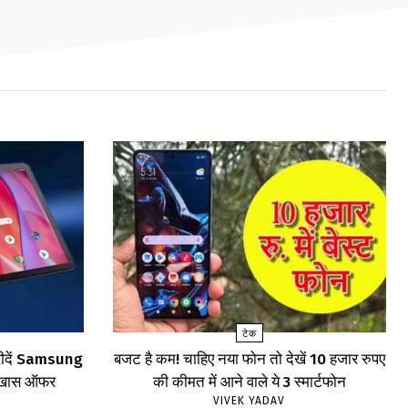
टेक
खरीदें Samsung
बजट है कम! चाहिए नया फोन तो देखें 10 हजार रुपए
खें खास ऑफर
की कीमत में आने वाले ये 3 स्मार्टफोन
VIVEK YADAV