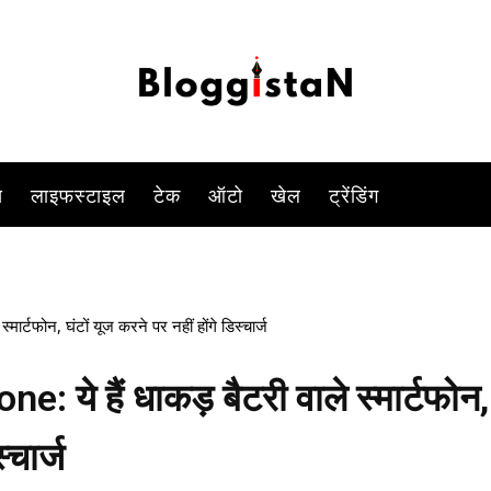
ा ध्यान रखते हैं कि हमारे मोबाइल की बैटरी फुल चार्ज है या नहीं क्योंकि सफर क
-
By
MANISH GARG
NOVEMBER 28, 2022 5:59 AM
1436
0
स
लाइफस्टाइल
टेक
ऑटो
खेल
ट्रेंडिंग
्टफोन, घंटों यूज करने पर नहीं होंगे डिस्चार्ज
ये हैं धाकड़ बैटरी वाले स्मार्टफोन,
्चार्ज