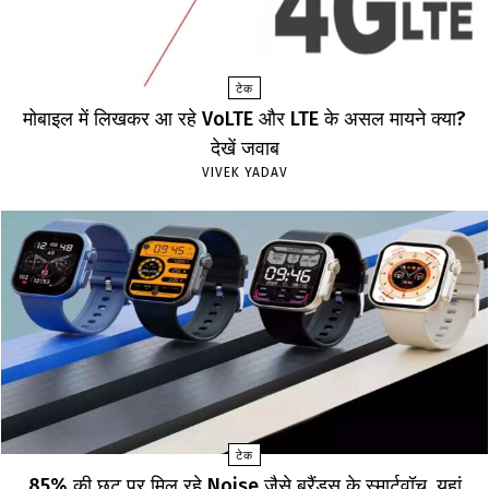
टेक
मोबाइल में लिखकर आ रहे VoLTE और LTE के असल मायने क्या?
देखें जवाब
VIVEK YADAV
टेक
85% की छूट पर मिल रहे Noise जैसे ब्रैंड्स के स्मार्टवॉच, यहां