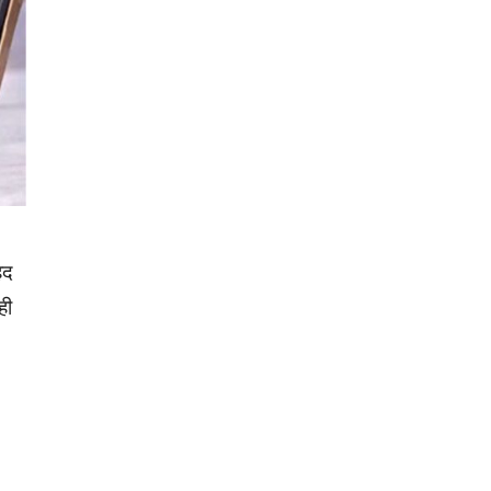
हद
ही