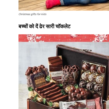
Christmas gifts for kids
बच्चों को दें ढेर सारी चॉकलेट