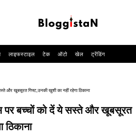
मस बेहद खास होता है.छोटी छोटी यादें इनसे जुड़ी होती हैं.क्रिसमस के दिन का इंतज
-
By
PARUL TIWARI SHUKLA
DECEMBER 12, 2022 11:01 AM
1200
स
लाइफस्टाइल
टेक
ऑटो
खेल
ट्रेंडिंग
सस्ते और खूबसूरत गिफ्ट,उनकी खुशी का नहीं रहेगा ठिकाना
 बच्चों को दें ये सस्ते और खूबसूरत
गा ठिकाना