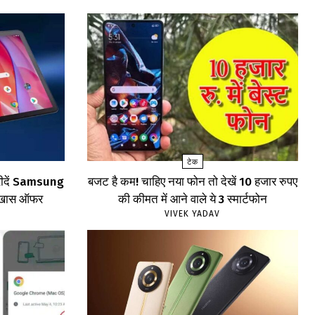
टेक
खरीदें Samsung
बजट है कम! चाहिए नया फोन तो देखें 10 हजार रुपए
खें खास ऑफर
की कीमत में आने वाले ये 3 स्मार्टफोन
VIVEK YADAV