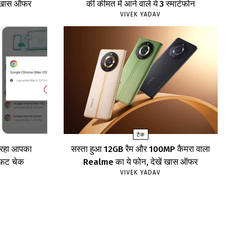
खें खास ऑफर
की कीमत में आने वाले ये 3 स्मार्टफोन
VIVEK YADAV
टेक
र रहा आपका
सस्ता हुआ 12GB रैम और 100MP कैमरा वाला
ाफट चेक
Realme का ये फोन, देखें खास ऑफर
VIVEK YADAV