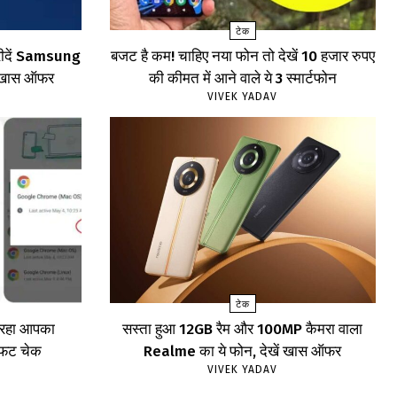
टेक
खरीदें Samsung
बजट है कम! चाहिए नया फोन तो देखें 10 हजार रुपए
खें खास ऑफर
की कीमत में आने वाले ये 3 स्मार्टफोन
VIVEK YADAV
टेक
र रहा आपका
सस्ता हुआ 12GB रैम और 100MP कैमरा वाला
ाफट चेक
Realme का ये फोन, देखें खास ऑफर
VIVEK YADAV