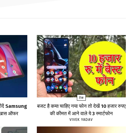
टेक
खरीदें Samsung
बजट है कम! चाहिए नया फोन तो देखें 10 हजार रुपए
खें खास ऑफर
की कीमत में आने वाले ये 3 स्मार्टफोन
VIVEK YADAV