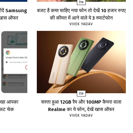
टेक
खरीदें Samsung
बजट है कम! चाहिए नया फोन तो देखें 10 हजार रुपए
खें खास ऑफर
की कीमत में आने वाले ये 3 स्मार्टफोन
VIVEK YADAV
टेक
र रहा आपका
सस्ता हुआ 12GB रैम और 100MP कैमरा वाला
ाफट चेक
Realme का ये फोन, देखें खास ऑफर
VIVEK YADAV