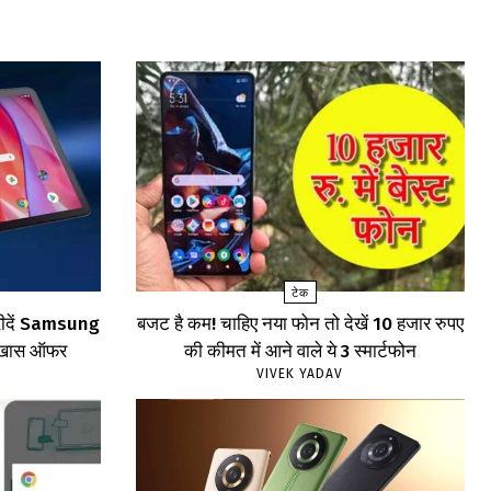
टेक
खरीदें Samsung
बजट है कम! चाहिए नया फोन तो देखें 10 हजार रुपए
खें खास ऑफर
की कीमत में आने वाले ये 3 स्मार्टफोन
VIVEK YADAV