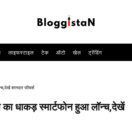
-
By
DUSHYANT RAGHAV
DECEMBER 15, 2022 2:34 PM
908
स
लाइफस्टाइल
टेक
ऑटो
खेल
ट्रेंडिंग
च,देखें शानदार फीचर्स
ा धाकड़ स्मार्टफोन हुआ लॉन्च,देखें