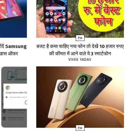
टेक
खरीदें Samsung
बजट है कम! चाहिए नया फोन तो देखें 10 हजार रुपए
खें खास ऑफर
की कीमत में आने वाले ये 3 स्मार्टफोन
VIVEK YADAV
टेक