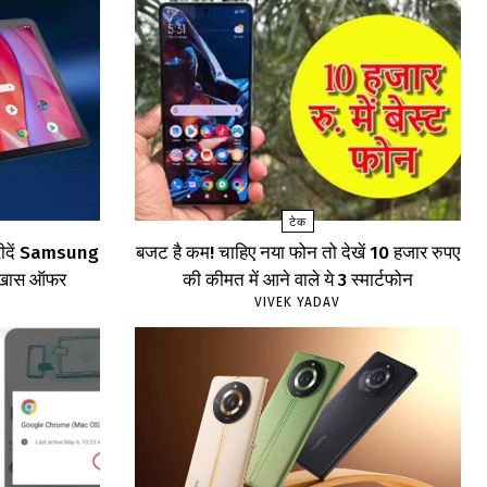
टेक
खरीदें Samsung
बजट है कम! चाहिए नया फोन तो देखें 10 हजार रुपए
खें खास ऑफर
की कीमत में आने वाले ये 3 स्मार्टफोन
VIVEK YADAV