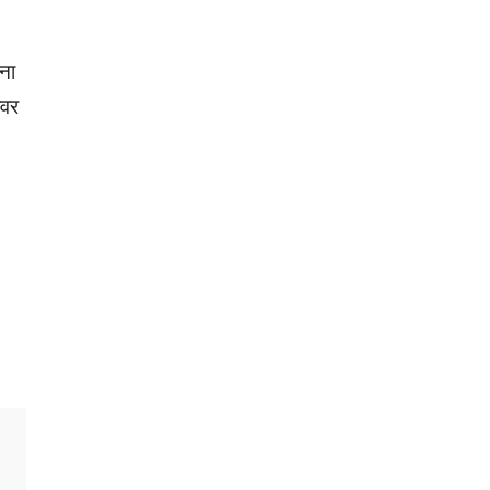
ना
ीवर