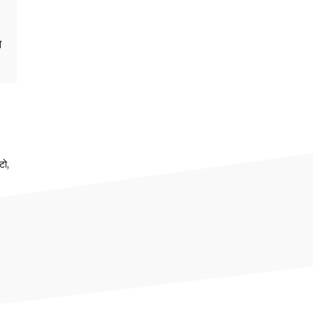
ल
टो,