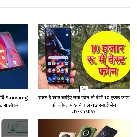
टेक
खरीदें Samsung
बजट है कम! चाहिए नया फोन तो देखें 10 हजार रुपए
खें खास ऑफर
की कीमत में आने वाले ये 3 स्मार्टफोन
VIVEK YADAV