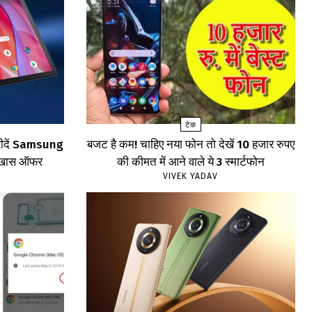
टेक
खरीदें Samsung
बजट है कम! चाहिए नया फोन तो देखें 10 हजार रुपए
खें खास ऑफर
की कीमत में आने वाले ये 3 स्मार्टफोन
VIVEK YADAV