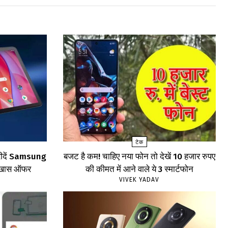
टेक
खरीदें Samsung
बजट है कम! चाहिए नया फोन तो देखें 10 हजार रुपए
खें खास ऑफर
की कीमत में आने वाले ये 3 स्मार्टफोन
VIVEK YADAV