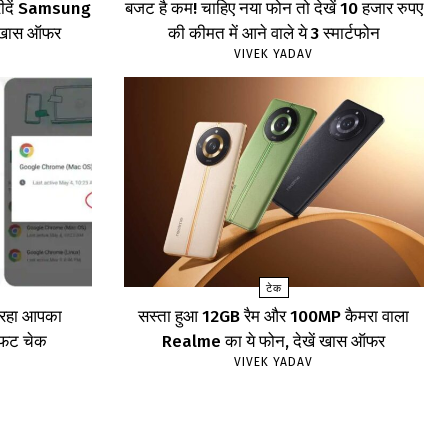
खरीदें Samsung
बजट है कम! चाहिए नया फोन तो देखें 10 हजार रुपए
खें खास ऑफर
की कीमत में आने वाले ये 3 स्मार्टफोन
VIVEK YADAV
टेक
र रहा आपका
सस्ता हुआ 12GB रैम और 100MP कैमरा वाला
ाफट चेक
Realme का ये फोन, देखें खास ऑफर
VIVEK YADAV