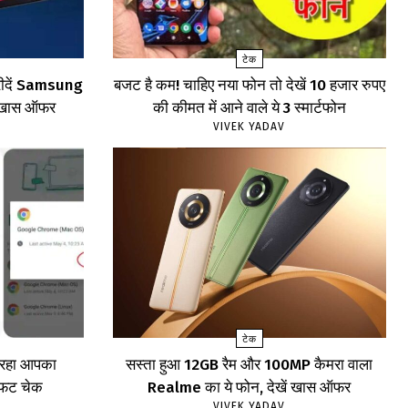
टेक
खरीदें Samsung
बजट है कम! चाहिए नया फोन तो देखें 10 हजार रुपए
खें खास ऑफर
की कीमत में आने वाले ये 3 स्मार्टफोन
VIVEK YADAV
टेक
र रहा आपका
सस्ता हुआ 12GB रैम और 100MP कैमरा वाला
ाफट चेक
Realme का ये फोन, देखें खास ऑफर
VIVEK YADAV