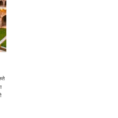
कते
ा
ी