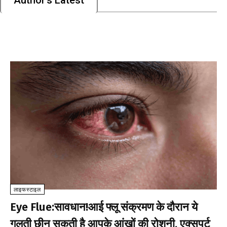
लाइफस्टाइल
Eye Flue:सावधान!आई फ्लू संक्रमण के दौरान ये
गलती छीन सकती है आपके आंखों की रोशनी, एक्सपर्ट