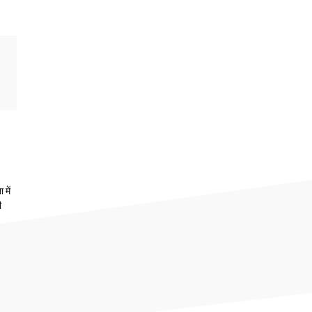
 में
ी