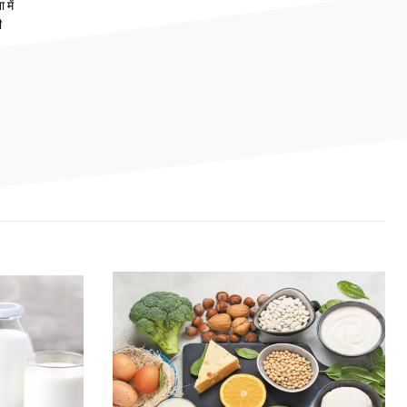
 में
ी