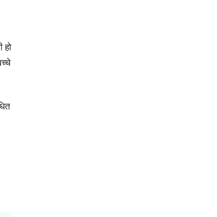
ी हो
च्चे
धित