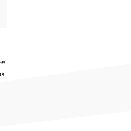
 अलग
ट
 ने