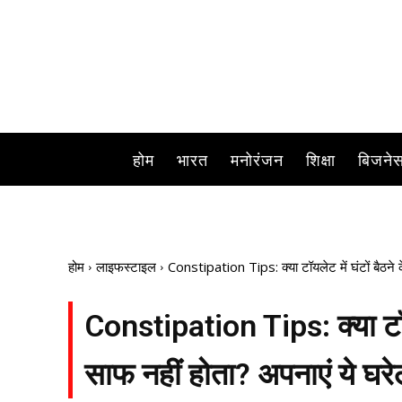
होम
भारत
मनोरंजन
शिक्षा
बिजने
होम
लाइफस्टाइल
Constipation Tips: क्‍या टॉयलेट में घंटों बैठने
Constipation Tips: क्‍या टॉय
साफ नहीं होता? अपनाएं ये घरे