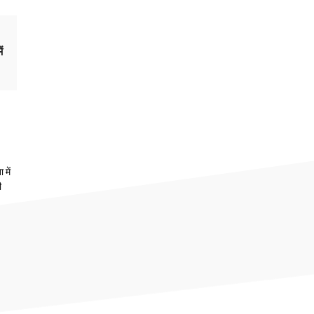
ं
 में
ी