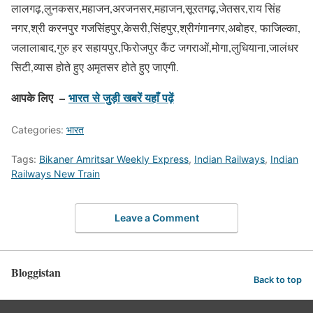
लालगढ़,लुनकसर,महाजन,अरजनसर,महाजन,सूरतगढ़,जेतसर,राय सिंह
नगर,श्री करनपुर गजसिंहपुर,केसरी,सिंहपुर,श्रीगंगानगर,अबोहर, फाजिल्का,
जलालाबाद,गुरु हर सहायपुर,फिरोजपुर कैंट जगराओं,मोगा,लुधियाना,जालंधर
सिटी,व्यास होते हुए अमृतसर होते हुए जाएगी.
आपके लिए –
भारत
से जुड़ी खबरें यहाँ पढ़ें
Categories:
भारत
Tags:
Bikaner Amritsar Weekly Express
,
Indian Railways
,
Indian
Railways New Train
Leave a Comment
Bloggistan
Back to top