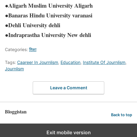
●Aligarh Muslim University Aligarh
●Banaras Hindu University varanasi
●Dehli University dehli
●Indraprastha University New dehli
Categories:
शिक्षा
Tags:
Caareer In Journlism
,
Education
,
Institute Of Journlism
,
Journlism
Leave a Comment
Bloggistan
Back to top
Exit mobile version