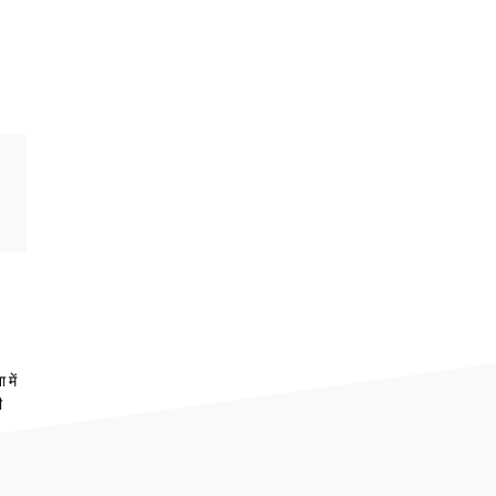
 में
ी