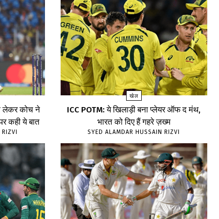
खेल
लेकर कोच ने
ICC POTM: ये खिलाड़ी बना प्लेयर ऑफ द मंथ,
 पर कही ये बात
भारत को दिए हैं गहरे ज़ख्म
 RIZVI
SYED ALAMDAR HUSSAIN RIZVI