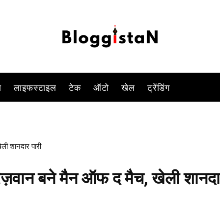
ला गया. इस मुकाबले को पाकिस्तान ने 6 विकेट से जीत लिया. वहीं मोहम्मद रिज़
-
y
SYED ALAMDAR HUSSAIN RIZVI
OCTOBER 10, 2023 11:57 PM
777
स
लाइफस्टाइल
टेक
ऑटो
खेल
ट्रेंडिंग
ली शानदार पारी
ज़वान बने मैन ऑफ द मैच, खेली शानद