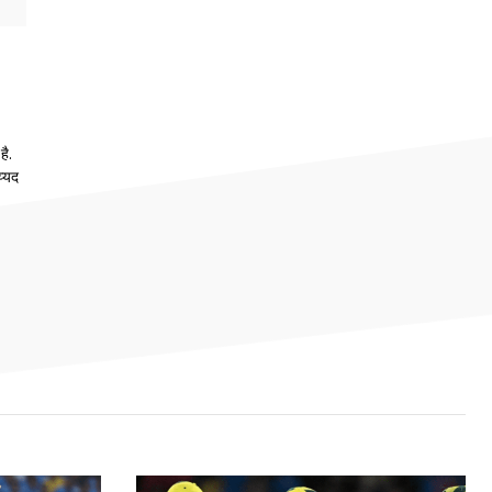
है.
य्यद