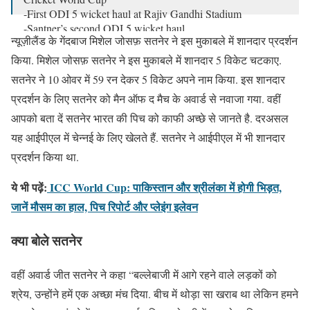
-First ODI 5 wicket haul at Rajiv Gandhi Stadium
-Santner’s second ODI 5 wicket haul
न्यूज़ीलैंड के गेंदबाज मिशेल जोसफ़ सतनेर ने इस मुकाबले में शानदार प्रदर्शन
Card |
https://t.co/yjDWlW2uBm
#CWC23
किया. मिशेल जोसफ़ सतनेर ने इस मुकाबले में शानदार 5 विकेट चटकाए.
pic.twitter.com/h33ifwZMUN
सतनेर ने 10 ओवर में 59 रन देकर 5 विकेट अपने नाम किया. इस शानदार
— BLACKCAPS (@BLACKCAPS)
October 9, 2023
प्रदर्शन के लिए सतनेर को मैन ऑफ द मैच के अवार्ड से नवाजा गया. वहीं
आपको बता दें सतनेर भारत की पिच को काफी अच्छे से जानते है. दरअसल
यह आईपीएल में चेन्नई के लिए खेलते हैं. सतनेर ने आईपीएल में भी शानदार
प्रदर्शन किया था.
ये भी पढ़ें:
ICC World Cup: पाकिस्तान और श्रीलंका में होगी भिड़त,
जानें मौसम का हाल, पिच रिपोर्ट और प्लेइंग इलेवन
क्या बोले सतनेर
वहीं अवार्ड जीत सतनेर ने कहा “बल्लेबाजी में आगे रहने वाले लड़कों को
श्रेय, उन्होंने हमें एक अच्छा मंच दिया. बीच में थोड़ा सा खराब था लेकिन हमने