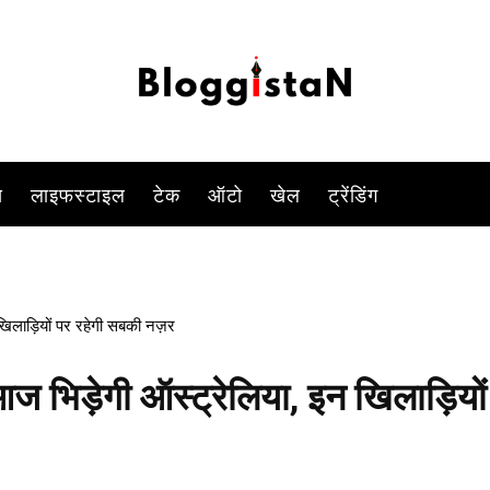
आज विश्वकप का 5वां मुकाबला खेला जा रहा है. इस मुकाबले में कई ऐसे खिलाड़ी 
-
By
SYED ALAMDAR HUSSAIN RIZVI
OCTOBER 8, 2023 1:05 PM
745
स
लाइफस्टाइल
टेक
ऑटो
खेल
ट्रेंडिंग
िलाड़ियों पर रहेगी सबकी नज़र
भिड़ेगी ऑस्ट्रेलिया, इन खिलाड़ियों