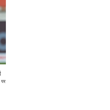
ई
त पर