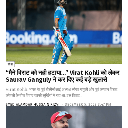
खेल
“मैने विराट को नही हटाया…” Virat Kohli को लेकर
Saurav Ganguly ने कर दिए कई बड़े खुलासे
Virat Kohli: भारत के पूर्व बीसीसीआई अध्यक्ष सौरव गांगुली और पूर्व कप्तान विराट
कोहली के बीच विवाद काफी सुर्खियों में रहा था. इस विवाद...
SYED ALAMDAR HUSSAIN RIZVI
-
DECEMBER 5, 2023 3:47 PM