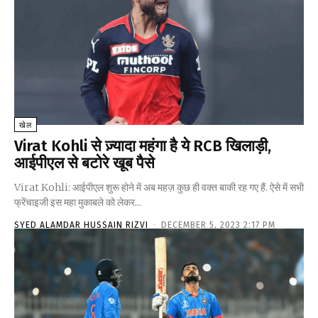
खेल
Virat Kohli से ज़्यादा महंगा है ये RCB खिलाड़ी,
आईपीएल से बटोरे खूब पैसे
Virat Kohli: आईपीएल शुरू होने में अब महज़ कुछ ही वक्त बाकी रह गए हैं. ऐसे में सभी
फ्रेंचाइजी इस महा मुकाबले को लेकर...
SYED ALAMDAR HUSSAIN RIZVI
-
DECEMBER 5, 2023 2:17 PM