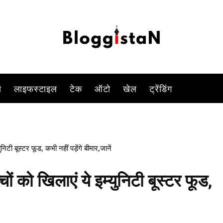
ा है.ठंड की वजह से बच्चे अक्सर बीमार पड़ जाते हैं.बीमार तो बच्चे होते हैं, लेकि
-
By
PARUL TIWARI SHUKLA
DECEMBER 10, 2022 4:31 PM
844
स
लाइफस्टाइल
टेक
ऑटो
खेल
ट्रेंडिंग
निटी बूस्टर फूड, कभी नहीं पड़ेंगे बीमार,जानें
चों को खिलाएं ये इम्युनिटी बूस्टर फूड,