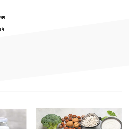
 अलग
ट
 ने