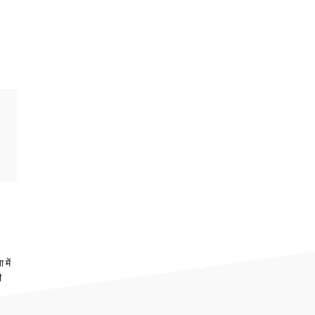
 में
ी