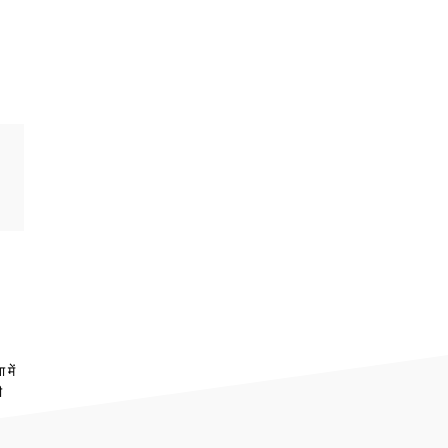
 में
ी