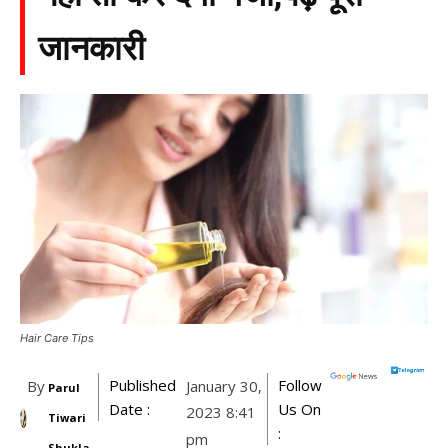
जानकारी
Hair Care Tips
Published
Follow
By
January 30,
Parul
Date :
Us On
2023 8:41
Tiwari
:
pm
Shukla