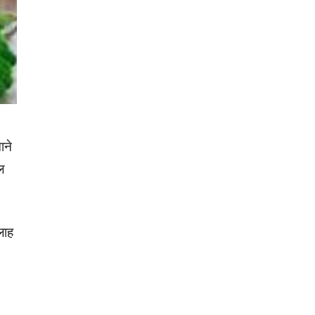
ाने
ल
लाह