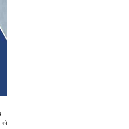
प
ल को