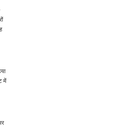
-
ों
ह
िया
में
मर