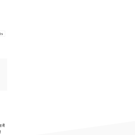
ts
 में
ी