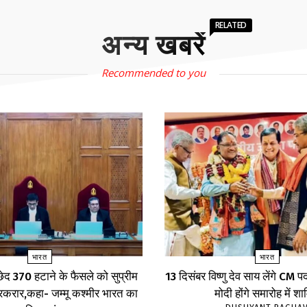
RELATED
अन्य खबरें
Recommended to you
भारत
भारत
्छेद 370 हटाने के फैसले को सुप्रीम
13 दिसंबर विष्णु देव साय लेंगे CM
बरकरार,कहा- जम्मू कश्मीर भारत का
मोदी होंगे समारोह में श