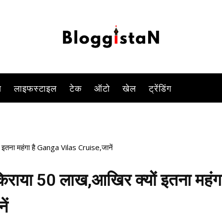
रिवर क्रूज एमवी गंगा विलास क्रूज शुरू हो चुका है. इसकी शुरुआत पीएम मोदी ने
-
By
PARUL TIWARI SHUKLA
JANUARY 14, 2023 12:15 PM
896
स
लाइफस्टाइल
टेक
ऑटो
खेल
ट्रेंडिंग
 इतना महंगा है Ganga Vilas Cruise,जानें
किराया 50 लाख,आखिर क्यों इतना महंग
ें