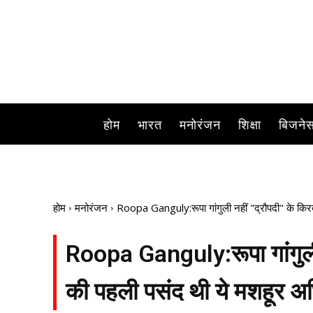
होम
भारत
मनोरंजन
शिक्षा
बिजने
होम
मनोरंजन
Roopa Ganguly:रूपा गांगुली नहीं "द्रौपदी" के किरद
Roopa Ganguly:रूपा गांगुली 
की पहली पसंद थी ये मशहूर अभि