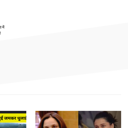
 में
ी