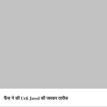
फैंस ने की Urfi Javed की जमकर तारीफ