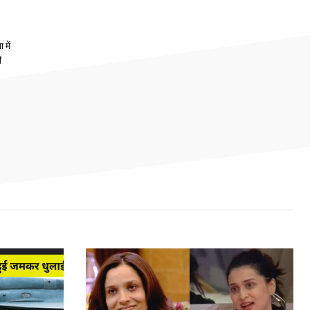
 में
ी