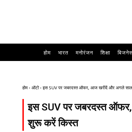
Citroen C3 Aircross: ; यह बिग साइज ए
होम
भारत
मनोरंजन
शिक्षा
बिजने
होम
ऑटो
इस SUV पर जबरदस्त ऑफर, आज खरीदें और अगले साल से
इस SUV पर जबरदस्त ऑफर, 
शुरू करें किस्त