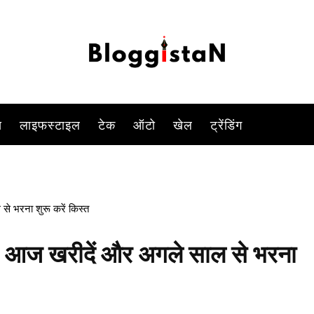
सयूवी कार है। बाजार में यह हुंडई क्रेटा और किआ सेल्टोस से मुकाबला करेगी। 
-
By
KOMAL SINGH
OCTOBER 8, 2023 9:08 AM
698
0
स
लाइफस्टाइल
टेक
ऑटो
खेल
ट्रेंडिंग
 भरना शुरू करें किस्त
आज खरीदें और अगले साल से भरना